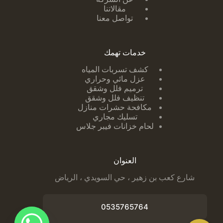
مقالاتنا
تواصل معنا
خدمات تهمك
كشف تسربات ا
لمياه
عزل مائي وحراري
ترميم فلل وشقق
تنظيف فلل وشقق
مكافحة حشرات منازل
تسليك مجاري
لحام خزانات فيبر جلاس
العنوان
شارع كعب بن زهير ، حي السويدي ، الرياض
0535765764