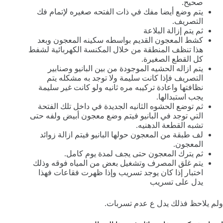
صحيح.
يتم وضع أيضا مفك في ذات الفتحه صغيره لإتمام فك
التصريف.
ثم يتم إزالة البلاعة
كشط المعجون القديم بواسطه سكينه المعجون وبعد
هذا تنظف المنطقة من خلال المكنسة الكهربائية لشفط
كل القطع الصغيرة.
يتم ازاله الحشيه الموجودة من بين البانيو وصنابير
التصريف فإذا كانت سليمة ولا توجد به مشكله يتم
نظافتها واعادة تركيبه مره ثانيه ولو كانت غير سليمة
يجب استبدالها.
ثم توضع الحشوه الثانيه الجديدة في داخل تلك الفتحة
التي توجد في البانيو فيتم وضع معجون أبيض ولفه حتى
تشبه القطعة الدهنيه.
لف طبقة من المعجون حولها البانيو فيتم ازالة زوائد
المعجون.
ثم يترك المعجون حتى يجف لمدة يوم كامل.
يتم غلق المصرف وتشغيل بعض من المياه فوقه وذلك
اختبار إذا كان يوجد تسريب وإذا ظهرت فقاعات فهذا
يدل على تسريب
ولم يلاحظ فذلك يدل ع عدم تسربات.