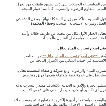
من المواسير أو الوصلات، يلي ذلك تطبيق طبقات من العزل
المائي المقاوم للرطوبة والتسرب. كما يتم اختبار النتيجة
قبل التسليم للتأكد من زوال المشكلة نهائيًا. بفضل الدقة في
العمل وسرعة الاستجابة، أصبحت
وصفاء المعتمدة
بحائل
الخيار الأول لكل من يبحث عن طريقة فعّالة وآمنة
لعلاج تسرب المياه داخل المنازل والمنشآت.
فني اصلاح تسربات المياه بحائل:
يُعتبر
**فني إصلاح تسربات المياه بحائل**
من العناصر
الأساسية في حماية المباني من الأضرار الناتجة عن
تسرب المياه والرطوبة. ومع
شركة و صفاء المعتمدة بحائل
،
ستحصل على خدمة فنية متكاملة يقدمها فريق متخصص
يمتلك الخبرة والأدوات الحديثة لاكتشاف مصدر التسرب بدقة
دون أي تكسير أو تخريب. يعمل الفني على فحص الأنابيب
والوصلات باستخدام أجهزة إلكترونية متطورة، ثم يقوم بإصلاح
الخلل أو استبدال الأجزاء التالفة بطريقة احترافية تضمن