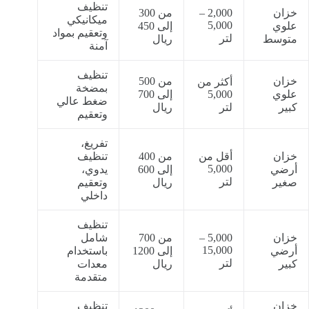
تنظيف
خزان
2,000 –
من 300
ميكانيكي
5,000
علوي
إلى 450
وتعقيم بمواد
لتر
متوسط
ريال
آمنة
تنظيف
خزان
من 500
أكثر من
بمضخة
علوي
5,000
إلى 700
ضغط عالي
كبير
لتر
ريال
وتعقيم
تفريغ،
خزان
أقل من
من 400
تنظيف
5,000
أرضي
إلى 600
يدوي،
لتر
صغير
ريال
وتعقيم
داخلي
تنظيف
خزان
5,000 –
من 700
شامل
15,000
أرضي
إلى 1200
باستخدام
لتر
كبير
ريال
معدات
متقدمة
خزان
تنظيف