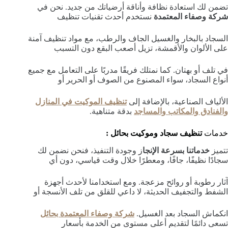
تضمن لك استعادة نظافة وأناقة أرضياتك من جديد. نحن في
شركة وصفاء المعتمدة
نستخدم أحدث تقنيات تنظيف
السجاد بالبخار والغسيل الجاف والرطب، مع مواد تنظيف آمنة
على الألوان والأقمشة، تزيل أصعب البقع دون التسبب
في تلف أو بهتان. كما نمتلك فريقًا مدربًا على التعامل مع جميع
أنواع السجاد، سواء المصنوع من الصوف أو الحرير أو
الألياف الصناعية، بالإضافة إلى
تنظيف الموكيت في المنازل
والفنادق والمكاتب والمساجد
بدقة متناهية.
خدمات
تنظيف سجاد وموكيت بحائل :
تتميز
خدماتنا بسرعة الإنجا
ز وجودة التنفيذ، فنحن نضمن لك
سجادًا نظيفًا، جافًا، ومعطرًا خلال وقت قياسي، دون أي
آثار رطوبة أو روائح مزعجة. ومع استخدامنا لأحدث أجهزة
الشفط والتجفيف الحديثة، لا داعي للقلق من تلف الأنسجة أو
انكماش السجاد بعد الغسيل.
شركة وصفاء المعتمدة بحائل
تسعى دائمًا لتقديم أعلى مستوى من الخدمة بأسعار