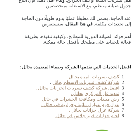
مثل
تسربات المياه أو تلف الخزائن.
وبناءً على ذلك
، فإن اتباع
جدول صيانة منتظم، مع الاستعانة بمتخصصين
عند الحاجة، يضمن لك مطبخًا عمليًا يدوم طويلًا دون الحاجة
إلى تجديدات مكلفة.
في هذا المقال
، سنستعرض
أهم فوائد الصيانة الدورية للمطابخ، وكيفية تنفيذها بطريقة
فعالة للحفاظ على مطبخك بأفضل حالة ممكنة.
افضل الخدمات التي تقدمها الشركة وصفاء المعتمدة بحائل :
ك
شف تسربات المياه بحائل .
شركة كشف تسربات الاسطح بحائل
.
افضل شركة كشف تسربات الخزانات بحائل .
تمديد غاز المركزى يحائل .
رش مبيدات ومكافحة الحشرات في حائل
.
عزل فوم عوازل مائية وحرارية في حائل .
شركة عزل خزانات بحائل .
لحام خزانات فيبر جلاس في حائل
.