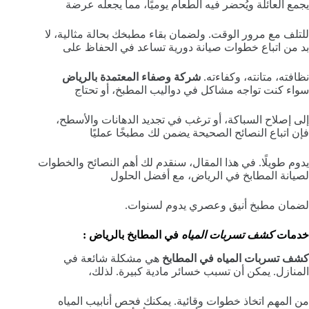
يجمع العائلة ويُحضر فيه الطعام يوميًا، مما يجعله عرضة
للتلف مع مرور الوقت. ولضمان بقاء مطبخك بحالة مثالية، لا
بد من اتباع خطوات صيانة دورية تساعد في الحفاظ على
نظافته، متانته، وكفاءته.
شركة وصفاء المعتمدة بالرياض
سواء كنت تواجه مشاكل في دواليب المطبخ، أو تحتاج
إلى إصلاح السباكة، أو ترغب في تجديد الدهانات والأسطح،
فإن اتباع النصائح الصحيحة يضمن لك مطبخًا عمليًا
يدوم طويلًا. في هذا المقال، سنقدم لك أهم النصائح والخطوات
لصيانة المطابخ في الرياض، مع أفضل الحلول
لضمان مطبخ أنيق وعصري يدوم لسنوات.
خدمات
كشف تسربات المياه
في المطابخ بالرياض :
كشف تسربات المياه في المطابخ
هي مشكلة شائعة في
المنازل. يمكن أن تسبب خسائر مادية كبيرة. لذلك،
من المهم اتخاذ خطوات وقائية. يمكنك فحص أنابيب المياه