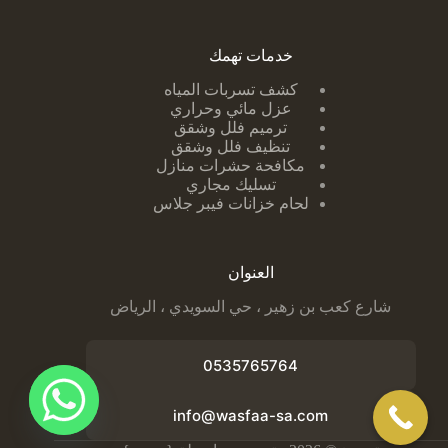
خدمات تهمك
كشف تسربات ا
لمياه
عزل مائي وحراري
ترميم فلل وشقق
تنظيف فلل وشقق
مكافحة حشرات منازل
تسليك مجاري
لحام خزانات فيبر جلاس
العنوان
شارع كعب بن زهير ، حي السويدي ، الرياض
0535765764
info@wasfaa-sa.com