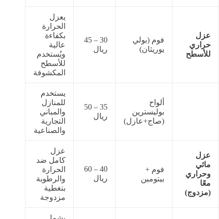
يعزل
الحرارة
عزل
بكفاءة
فوم (بولي
30 – 45
حراري
عالية
يوريثان)
ريال
للأسطح
ويُستخدم
للأسطح
المكشوفة
يستخدم
ألواح
للمنازل
35 – 50
بوليسترين
والمباني
ريال
(صاج+عازل)
التجارية
والصناعية
عزل
عزل
كامل ضد
مائي
40 – 60
فوم +
الحرارة
وحراري
ريال
بيتومين
والرطوبة
معًا
بتغطية
(مزدوج)
مزدوجة
يشمل