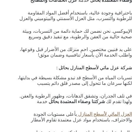
وصفاء المعتمدة بحائل
خدمة
عزل الحمامات والمطابخ
باحترافية وجودة عالية، باستخدام أفضل المواد المقاومة
للرطوبة والتسرب، مثل العزل الأسمنتي والبيتوميني والعزل
الإيبوكسي. نحن نضمن لك حماية دائمة من التسربات، وبيئة
صحية خالية من العفن والرطوبة، مع تنفيذ دقيق وسريع
على يد فنيين مختصين. احمِ منزلك من الأضرار قبل وقوعها،
واطلب الخدمة الآن بأسعار تنافسية وضمان موثق!
شركة عزل مائي لأسطح المنازل بحائل :
تسربات المياه من الأسطح قد تبدو مشكلة بسيطة في بدايتها،
لكنها سرعان ما تتحول إلى مصدر قلق دائم يتسبب
في تلف الجدران، وتشقق الدهانات، وظهور الرطوبة والعفن.
ولهذا تقدم لك
شركتنا وصفاء المعتمدة بحائل
خدمة
العزل المائي لأسطح المنازل
بأعلى مستويات الجودة
والاحتراف، باستخدام مواد عزل معتمدة تقاوم الأمطار