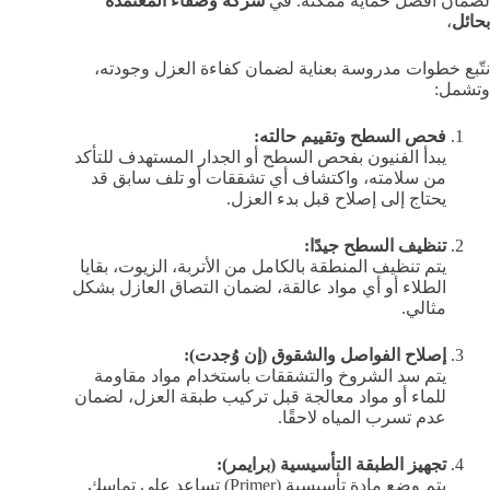
لضمان أفضل حماية ممكنة. في
شركة وصفاء المعتمدة
بحائل
،
نتّبع خطوات مدروسة بعناية لضمان كفاءة العزل وجودته،
وتشمل:
فحص السطح وتقييم حالته:
يبدأ الفنيون بفحص السطح أو الجدار المستهدف للتأكد
من سلامته، واكتشاف أي تشققات أو تلف سابق قد
يحتاج إلى إصلاح قبل بدء العزل.
تنظيف السطح جيدًا:
يتم تنظيف المنطقة بالكامل من الأتربة، الزيوت، بقايا
الطلاء أو أي مواد عالقة، لضمان التصاق العازل بشكل
مثالي.
إصلاح الفواصل والشقوق (إن وُجدت):
يتم سد الشروخ والتشققات باستخدام مواد مقاومة
للماء أو مواد معالجة قبل تركيب طبقة العزل، لضمان
عدم تسرب المياه لاحقًا.
تجهيز الطبقة التأسيسية (برايمر):
يتم وضع مادة تأسيسية (Primer) تساعد على تماسك