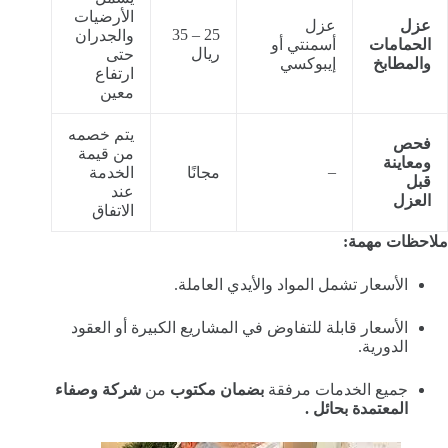
الأرضيات
عزل
عزل
25 – 35
والجدران
الحمامات
أسمنتي أو
ريال
حتى
والمطابخ
إيبوكسي
ارتفاع
معين
يتم خصمه
فحص
من قيمة
ومعاينة
–
مجانًا
الخدمة
قبل
عند
العزل
الاتفاق
ملاحظات مهمة:
الأسعار تشمل المواد والأيدي العاملة.
الأسعار قابلة للتفاوض في المشاريع الكبيرة أو العقود
الدورية.
جميع الخدمات مرفقة
بضمان مكتوب
من
شركة وصفاء
المعتمدة بحائل .