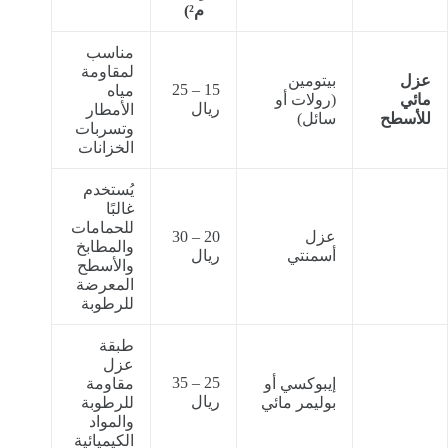
م²)
مناسب
لمقاومة
عزل
بيتومين
15 – 25
مياه
مائي
(رولات أو
ريال
الأمطار
للأسطح
سائل)
وتسربات
الخزانات
يُستخدم
غالبًا
للحمامات
عزل
20 – 30
والمطابخ
أسمنتي
ريال
والأسطح
المعرضة
للرطوبة
طبقة
عزل
25 – 35
إيبوكسي أو
مقاومة
ريال
بوليمر مائي
للرطوبة
والمواد
الكيميائية