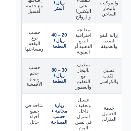
للقضاء
إضافتها
والموكيت
ريال /
على
مع خدمة
بالبخار
المتر
البكتيريا
الغسيل
الساخن
والروائح
معالجة
حسب
20 – 40
إزالة البقع
احترافية
نوع
ريال /
الصعبة
للبقع
البقعة
القطعة
والعميقة
الدهنية أو
ومساحتها
الملونة
تنظيف
حسب
30 – 80
غسيل
بالبخار
حجم
ريال /
الكنب
مع
ونوع
القطعة
والكراسي
التعقيم
الأقمشة
والعطور
غسيل
وتجفيف
زيارة
متاحة في
خدمة
داخل
مجانية +
جميع
الغسيل
المنزل
حسب
أحياء
المنزلي
في نفس
المساحة
حائل
اليوم