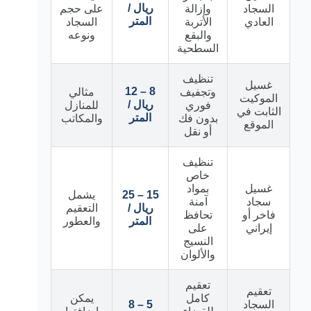
ريال /
السجاد
وإزالة
على حجم
المتر
العادي
الأتربة
السجاد
والبقع
ونوعه
السطحية
تنظيف
غسيل
8 – 12
وتجفيف
مثالي
الموكيت
ريال /
فوري
للمنازل
الثابت في
المتر
بدون فك
والمكاتب
الموقع
أو نقل
تنظيف
خاص
غسيل
بمواد
15 – 25
يشمل
سجاد
آمنة
ريال /
التعقيم
فاخر أو
تحافظ
المتر
والعطور
إيراني
على
النسيج
والألوان
تعقيم
تعقيم
كامل
يمكن
السجاد
5 – 8