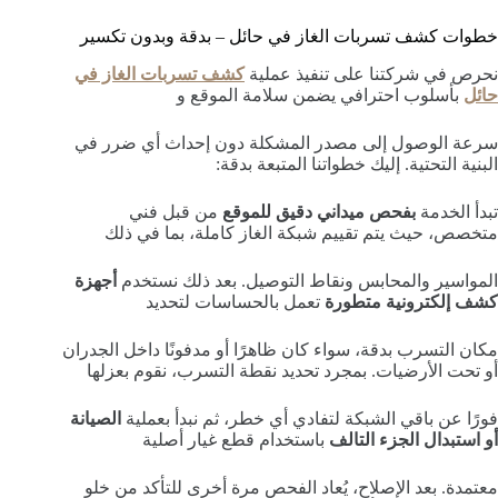
خطوات كشف تسربات الغاز في حائل – بدقة وبدون تكسير
نحرص في شركتنا على تنفيذ عملية
كشف تسربات الغاز في
حائل
بأسلوب احترافي يضمن سلامة الموقع و
سرعة الوصول إلى مصدر المشكلة دون إحداث أي ضرر في
البنية التحتية. إليك خطواتنا المتبعة بدقة:
تبدأ الخدمة
بفحص ميداني دقيق للموقع
من قبل فني
متخصص، حيث يتم تقييم شبكة الغاز كاملة، بما في ذلك
المواسير والمحابس ونقاط التوصيل. بعد ذلك نستخدم
أجهزة
كشف إلكترونية متطورة
تعمل بالحساسات لتحديد
مكان التسرب بدقة، سواء كان ظاهرًا أو مدفونًا داخل الجدران
أو تحت الأرضيات. بمجرد تحديد نقطة التسرب، نقوم بعزلها
فورًا عن باقي الشبكة لتفادي أي خطر، ثم نبدأ بعملية
الصيانة
أو استبدال الجزء التالف
باستخدام قطع غيار أصلية
معتمدة. بعد الإصلاح، يُعاد الفحص مرة أخرى للتأكد من خلو