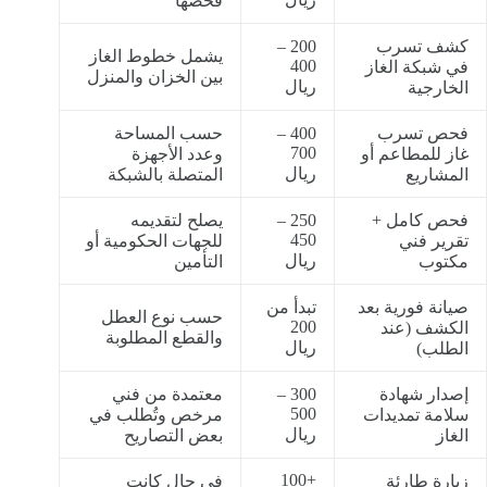
فحصها
كشف تسرب
200 –
يشمل خطوط الغاز
400
في شبكة الغاز
بين الخزان والمنزل
ريال
الخارجية
فحص تسرب
400 –
حسب المساحة
700
غاز للمطاعم أو
وعدد الأجهزة
ريال
المشاريع
المتصلة بالشبكة
فحص كامل +
250 –
يصلح لتقديمه
450
تقرير فني
للجهات الحكومية أو
ريال
مكتوب
التأمين
صيانة فورية بعد
تبدأ من
حسب نوع العطل
200
الكشف (عند
والقطع المطلوبة
ريال
الطلب)
إصدار شهادة
300 –
معتمدة من فني
500
سلامة تمديدات
مرخص وتُطلب في
ريال
الغاز
بعض التصاريح
+100
زيارة طارئة
في حال كانت