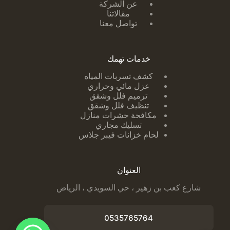
عن الشركة
مقالاتنا
تواصل معنا
خدمات تهمك
كشف تسربات ا
لمياه
عزل مائي وحراري
ترميم فلل وشقق
تنظيف فلل وشقق
مكافحة حشرات منازل
تسليك مجاري
لحام خزانات فيبر جلاس
العنوان
شارع كعب بن زهير ، حي السويدي ، الرياض
0535765764