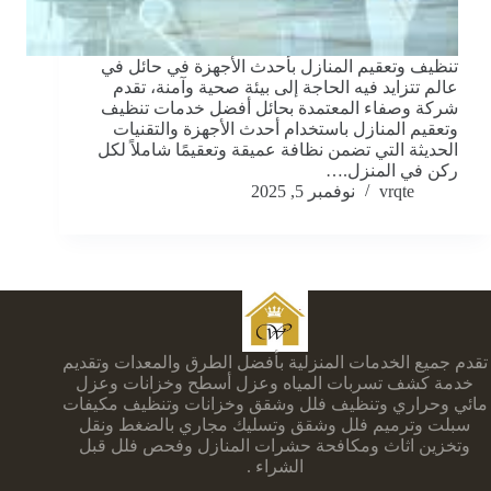
تنظيف وتعقيم المنازل بأحدث الأجهزة في حائل في
عالم تتزايد فيه الحاجة إلى بيئة صحية وآمنة، تقدم
شركة وصفاء المعتمدة بحائل أفضل خدمات تنظيف
وتعقيم المنازل باستخدام أحدث الأجهزة والتقنيات
الحديثة التي تضمن نظافة عميقة وتعقيمًا شاملاً لكل
ركن في المنزل.…
vrqte
نوفمبر 5, 2025
تقدم جميع الخدمات المنزلية بأفضل الطرق والمعدات وتقديم
خدمة كشف تسربات المياه وعزل أسطح وخزانات وعزل
مائي وحراري وتنظيف فلل وشقق وخزانات وتنظيف مكيفات
سبلت وترميم فلل وشقق وتسليك مجاري بالضغط ونقل
وتخزين اثاث ومكافحة حشرات المنازل وفحص فلل قبل
الشراء .