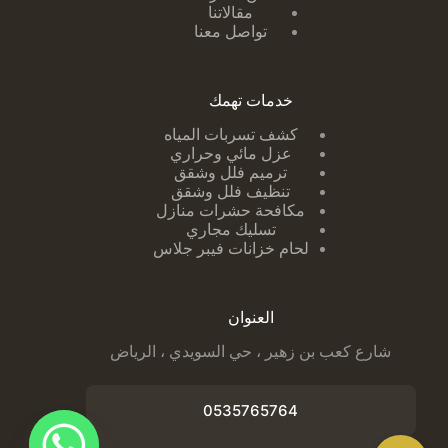
مقالاتنا
تواصل معنا
خدمات تهمك
كشف تسربات ا
لمياه
عزل مائي وحراري
ترميم فلل وشقق
تنظيف فلل وشقق
مكافحة حشرات منازل
تسليك مجاري
لحام خزانات فيبر جلاس
العنوان
شارع كعب بن زهير ، حي السويدي ، الرياض
0535765764