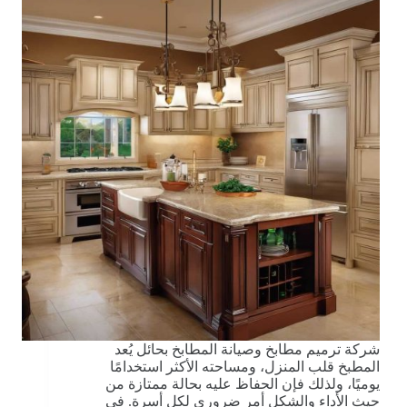
شركة ترميم مطابخ وصيانة المطابخ بحائل يُعد
المطبخ قلب المنزل، ومساحته الأكثر استخدامًا
يوميًا، ولذلك فإن الحفاظ عليه بحالة ممتازة من
حيث الأداء والشكل أمر ضروري لكل أسرة. في