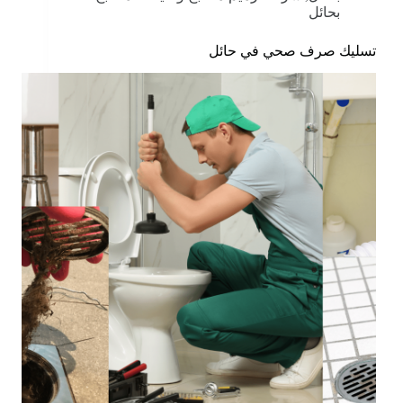
بحائل
تسليك صرف صحي في حائل