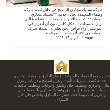
شركة تسليك مجاري المطبخ في حائل تُقدم شركة
وصفاء المعتمدة بحائل خدمة **تسليك مجاري
المطبخ** بأحدث الأجهزة والمعدات المتطورة التي
تزيل الانسدادات بشكل كامل دون أي أضرار في
المواسير أو الأحواض. نحن نعلم أن انسداد صرف
المطبخ من أكثر المشكلات المزعجة…
vrqte
أكتوبر 17, 2025
تقدم جميع الخدمات المنزلية بأفضل الطرق والمعدات وتقديم
خدمة كشف تسربات المياه وعزل أسطح وخزانات وعزل
مائي وحراري وتنظيف فلل وشقق وخزانات وتنظيف مكيفات
سبلت وترميم فلل وشقق وتسليك مجاري بالضغط ونقل
وتخزين اثاث ومكافحة حشرات المنازل وفحص فلل قبل
الشراء .