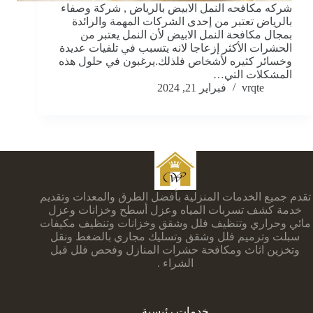
شركه مكافحه النمل الابيض بالرياض , شركة وصفاء
بالرياض تعتبر من إحدى الشركات المهمة والرائدة
بمجال مكافحة النمل الابيض لأن النمل يعتبر من
الحشرات الأكثر إزعاجا لانه يتسبب في تلفيات عديدة
وخسائر كثيره لأشخاص فلذلك.يرغبون في حلول هذه
المشكلات التي…
vrqte
فبراير 21, 2024
تقدم جميع الخدمات المنزلية بأفضل الطرق والمعدات وتقديم
خدمة كشف تسربات المياه وعزل أسطح وخزانات وعزل
مائي وحراري وتنظيف فلل وشقق وخزانات وتنظيف مكيفات
سبلت وترميم فلل وشقق وتسليك مجاري بالضغط ونقل
وتخزين اثاث ومكافحة حشرات المنازل وفحص فلل قبل
الشراء .
خدمات رئيسية