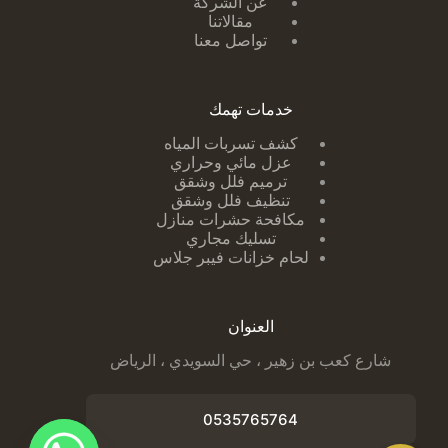
عن الشركة
مقالاتنا
تواصل معنا
خدمات تهمك
كشف تسربات ا
لمياه
عزل مائي وحراري
ترميم فلل وشقق
تنظيف فلل وشقق
مكافحة حشرات منازل
تسليك مجاري
لحام خزانات فيبر جلاس
العنوان
شارع كعب بن زهير ، حي السويدي ، الرياض
0535765764