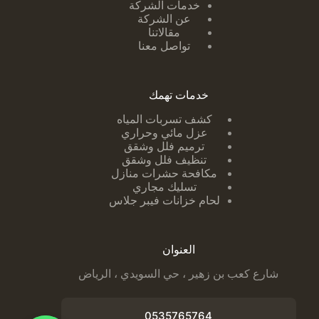
خدمات الشركة
عن الشركة
مقالاتنا
تواصل معنا
خدمات تهمك
كشف تسربات ا
لمياه
عزل مائي وحراري
ترميم فلل وشقق
تنظيف فلل وشقق
مكافحة حشرات منازل
تسليك مجاري
لحام خزانات فيبر جلاس
العنوان
شارع كعب بن زهير ، حي السويدي ، الرياض
0535765764