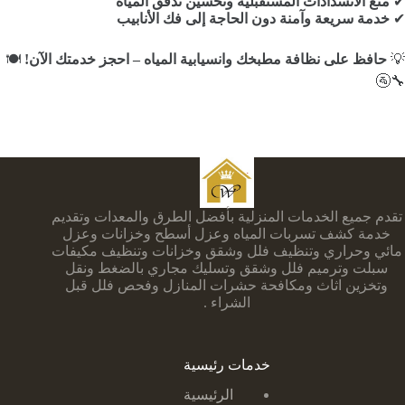
✔
منع الانسدادات المستقبلية وتحسين تدفق المياه
✔
خدمة سريعة وآمنة دون الحاجة إلى فك الأنابيب
💡
حافظ على نظافة مطبخك وانسيابية المياه – احجز خدمتك الآن!
🍽️
🔧🚰
تقدم جميع الخدمات المنزلية بأفضل الطرق والمعدات وتقديم
خدمة كشف تسربات المياه وعزل أسطح وخزانات وعزل
مائي وحراري وتنظيف فلل وشقق وخزانات وتنظيف مكيفات
سبلت وترميم فلل وشقق وتسليك مجاري بالضغط ونقل
وتخزين اثاث ومكافحة حشرات المنازل وفحص فلل قبل
الشراء .
خدمات رئيسية
الرئيسية