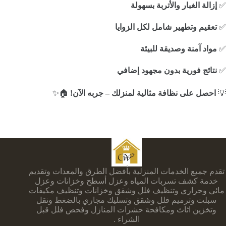
✅
إزالة الغبار والأتربة بسهولة
✅
تعقيم وتطهير شامل لكل الزوايا
✅
مواد آمنة وصديقة للبيئة
✅
نتائج فورية بدون مجهود إضافي
💡
احصل على نظافة مثالية لمنزلك – جربه الآن!
🏠✨
تقدم جميع الخدمات المنزلية بأفضل الطرق والمعدات وتقديم
خدمة كشف تسربات المياه وعزل أسطح وخزانات وعزل
مائي وحراري وتنظيف فلل وشقق وخزانات وتنظيف مكيفات
سبلت وترميم فلل وشقق وتسليك مجاري بالضغط ونقل
وتخزين اثاث ومكافحة حشرات المنازل وفحص فلل قبل
الشراء .