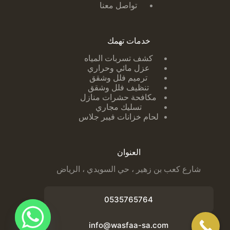
تواصل معنا
خدمات تهمك
كشف تسربات ا
لمياه
عزل مائي وحراري
ترميم فلل وشقق
تنظيف فلل وشقق
مكافحة حشرات منازل
تسليك مجاري
لحام خزانات فيبر جلاس
العنوان
شارع كعب بن زهير ، حي السويدي ، الرياض
0535765764
info@wasfaa-sa.com