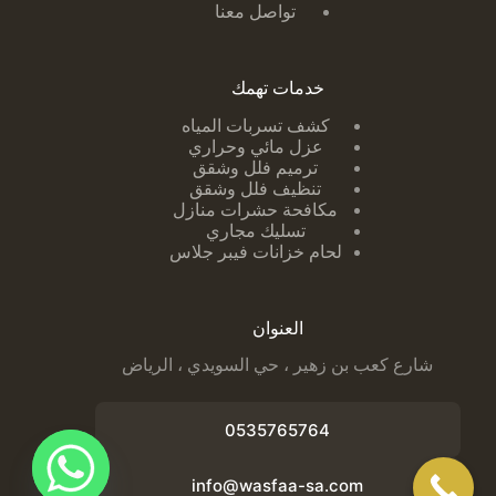
تواصل معنا
خدمات تهمك
كشف تسربات ا
لمياه
عزل مائي وحراري
ترميم فلل وشقق
تنظيف فلل وشقق
مكافحة حشرات منازل
تسليك مجاري
لحام خزانات فيبر جلاس
العنوان
شارع كعب بن زهير ، حي السويدي ، الرياض
0535765764
info@wasfaa-sa.com