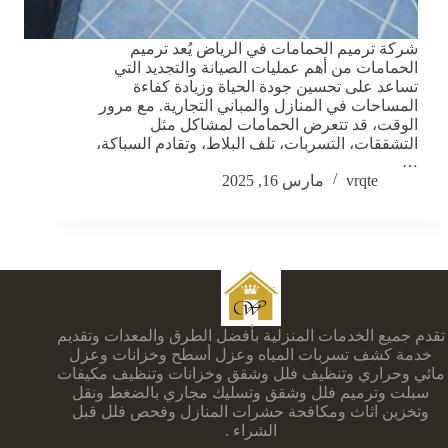
شركة ترميم الحمامات في الرياض يُعد ترميم
الحمامات من أهم عمليات الصيانة والتجديد التي
تساعد على تحسين جودة الحياة وزيادة كفاءة
المساحات في المنازل والمباني التجارية. مع مرور
الوقت، قد تتعرض الحمامات لمشاكل مثل
التشققات، التسربات، تلف البلاط، وتقادم السباكة،
…
vrqte
مارس 16, 2025
تقدم جميع الخدمات المنزلية بأفضل الطرق والمعدات وتقديم
خدمة كشف تسربات المياه وعزل أسطح وخزانات وعزل
مائي وحراري وتنظيف فلل وشقق وخزانات وتنظيف مكيفات
سبلت وترميم فلل وشقق وتسليك مجاري بالضغط ونقل
وتخزين اثاث ومكافحة حشرات المنازل وفحص فلل قبل
الشراء .