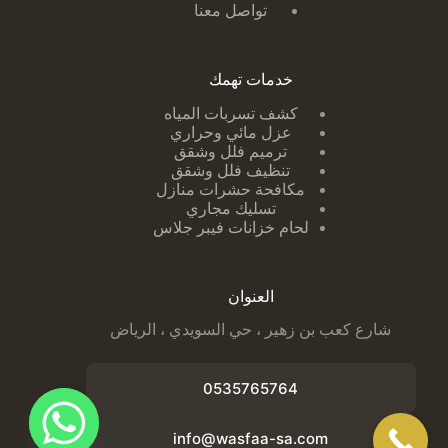
تواصل معنا
خدمات تهمك
كشف تسربات ا
لمياه
عزل مائي وحراري
ترميم فلل وشقق
تنظيف فلل وشقق
مكافحة حشرات منازل
تسليك مجاري
لحام خزانات فيبر جلاس
العنوان
شارع كعب بن زهير ، حي السويدي ، الرياض
0535765764
info@wasfaa-sa.com