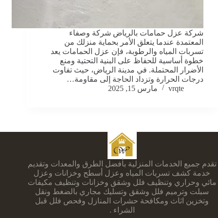
شركة عزل حمامات بالرياض شركة وصفاء
المعتمدة عندما يتعلق الأمر بحماية منزلك من
تسربات المياه والرطوبة، فإن عزل الحمامات يعد
خطوة أساسية للحفاظ على البنية التحتية ومنع
الأضرار المحتملة. في مدينة الرياض، حيث تفاوت
درجات الحرارة وتزداد الحاجة إلى مقاومة…
vrqte
مارس 15, 2025
تقدم جميع الخدمات المنزلية بأفضل الطرق والمعدات وتقديم
خدمة كشف تسربات المياه وعزل أسطح وخزانات وعزل
مائي وحراري وتنظيف فلل وشقق وخزانات وتنظيف مكيفات
سبلت وترميم فلل وشقق وتسليك مجاري بالضغط ونقل
وتخزين اثاث ومكافحة حشرات المنازل وفحص فلل قبل
الشراء .