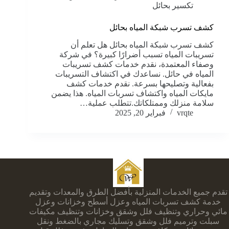
تكسير بحائل
كشف تسرب شبكة المياه بحائل
كشف تسرب شبكة المياه بحائل هل تعلم أن
تسريبات المياه تسبب أضرارًا كبيرة؟ في شركة
وصفاء المعتمدة، نقدم خدمات كشف تسريبات
المياه في حائل. نساعدك في اكتشاف التسريبات
بفعالية وتصليحها بسرعة. نقدم خدمات كشف
مايكات المياه واكتشاف تسربات المياه. هذا يضمن
سلامة منزلك وممتلكاتك.تتطلب عملية…
vrqte
فبراير 20, 2025
تقدم جميع الخدمات المنزلية بأفضل الطرق والمعدات وتقديم
خدمة كشف تسربات المياه وعزل أسطح وخزانات وعزل
مائي وحراري وتنظيف فلل وشقق وخزانات وتنظيف مكيفات
سبلت وترميم فلل وشقق وتسليك مجاري بالضغط ونقل