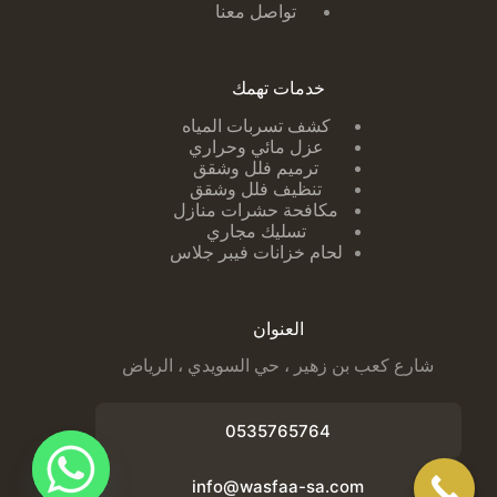
تواصل معنا
خدمات تهمك
كشف تسربات ا
لمياه
عزل مائي وحراري
ترميم فلل وشقق
تنظيف فلل وشقق
مكافحة حشرات منازل
تسليك مجاري
لحام خزانات فيبر جلاس
العنوان
شارع كعب بن زهير ، حي السويدي ، الرياض
0535765764
info@wasfaa-sa.com