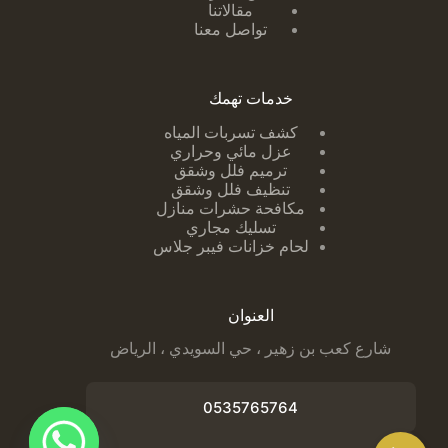
مقالاتنا
تواصل معنا
خدمات تهمك
كشف تسربات ا
لمياه
عزل مائي وحراري
ترميم فلل وشقق
تنظيف فلل وشقق
مكافحة حشرات منازل
تسليك مجاري
لحام خزانات فيبر جلاس
العنوان
شارع كعب بن زهير ، حي السويدي ، الرياض
0535765764