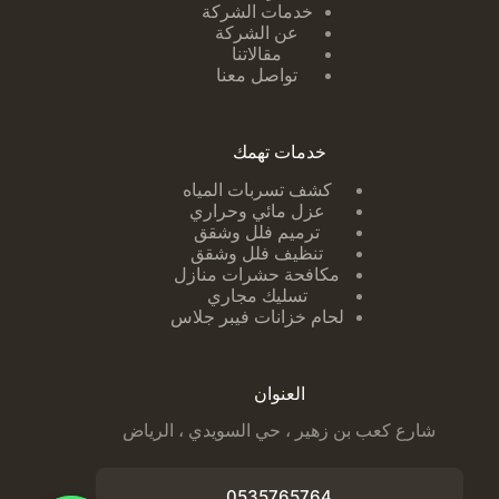
خدمات الشركة
عن الشركة
مقالاتنا
تواصل معنا
خدمات تهمك
كشف تسربات ا
لمياه
عزل مائي وحراري
ترميم فلل وشقق
تنظيف فلل وشقق
مكافحة حشرات منازل
تسليك مجاري
لحام خزانات فيبر جلاس
العنوان
شارع كعب بن زهير ، حي السويدي ، الرياض
0535765764