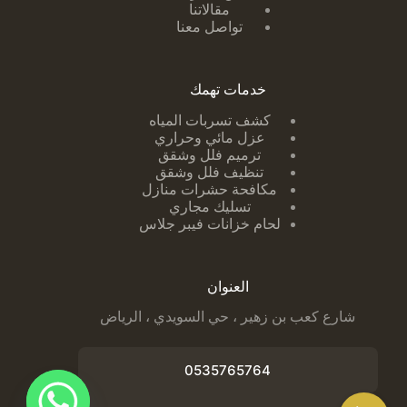
مقالاتنا
تواصل معنا
خدمات تهمك
كشف تسربات ا
لمياه
عزل مائي وحراري
ترميم فلل وشقق
تنظيف فلل وشقق
مكافحة حشرات منازل
تسليك مجاري
لحام خزانات فيبر جلاس
العنوان
شارع كعب بن زهير ، حي السويدي ، الرياض
0535765764