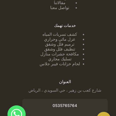
مقالاتنا
تواصل معنا
خدمات تهمك
كشف تسربات ا
لمياه
عزل مائي وحراري
ترميم فلل وشقق
تنظيف فلل وشقق
مكافحة حشرات منازل
تسليك مجاري
لحام خزانات فيبر جلاس
العنوان
شارع كعب بن زهير ، حي السويدي ، الرياض
0535765764