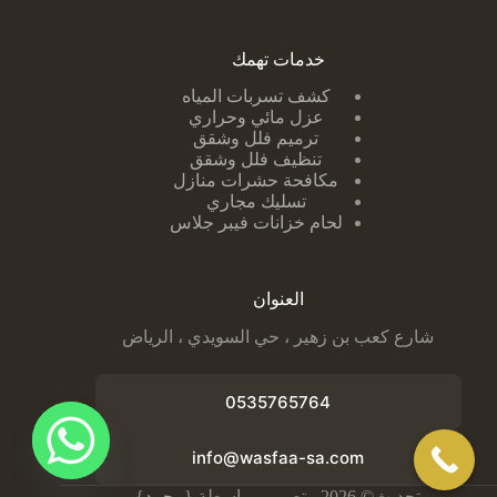
خدمات تهمك
كشف تسربات ا
لمياه
عزل مائي وحراري
ترميم فلل وشقق
تنظيف فلل وشقق
مكافحة حشرات منازل
تسليك مجاري
لحام خزانات فيبر جلاس
العنوان
شارع كعب بن زهير ، حي السويدي ، الرياض
0535765764
info@wasfaa-sa.com
تحديث© 2026 - تصميم بواسطة {
محمد
}