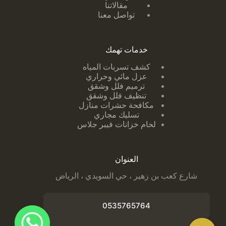
مقالاتنا
تواصل معنا
خدمات تهمك
كشف تسربات ا
لمياه
عزل مائي وحراري
ترميم فلل وشقق
تنظيف فلل وشقق
مكافحة حشرات منازل
تسليك مجاري
لحام خزانات فيبر جلاس
العنوان
شارع كعب بن زهير ، حي السويدي ، الرياض
0535765764