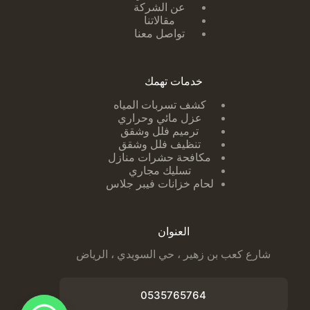
عن الشركة
مقالاتنا
تواصل معنا
خدمات تهمك
كشف تسربات ا
لمياه
عزل مائي وحراري
ترميم فلل وشقق
تنظيف فلل وشقق
مكافحة حشرات منازل
تسليك مجاري
لحام خزانات فيبر جلاس
العنوان
شارع كعب بن زهير ، حي السويدي ، الرياض
0535765764