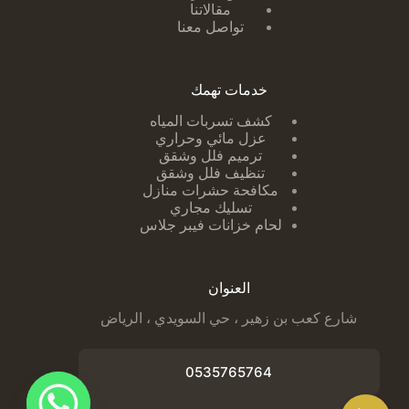
مقالاتنا
تواصل معنا
خدمات تهمك
كشف تسربات ا
لمياه
عزل مائي وحراري
ترميم فلل وشقق
تنظيف فلل وشقق
مكافحة حشرات منازل
تسليك مجاري
لحام خزانات فيبر جلاس
العنوان
شارع كعب بن زهير ، حي السويدي ، الرياض
0535765764