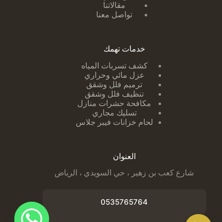
مقالاتنا
تواصل معنا
خدمات تهمك
كشف تسربات ا
لمياه
عزل مائي وحراري
ترميم فلل وشقق
تنظيف فلل وشقق
مكافحة حشرات منازل
تسليك مجاري
لحام خزانات فيبر جلاس
العنوان
شارع كعب بن زهير ، حي السويدي ، الرياض
0535765764