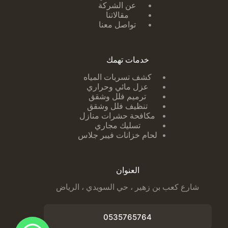
عن الشركة
مقالاتنا
تواصل معنا
خدمات تهمك
كشف تسربات ا
لمياه
عزل مائي وحراري
ترميم فلل وشقق
تنظيف فلل وشقق
مكافحة حشرات منازل
تسليك مجاري
لحام خزانات فيبر جلاس
العنوان
شارع كعب بن زهير ، حي السويدي ، الرياض
0535765764