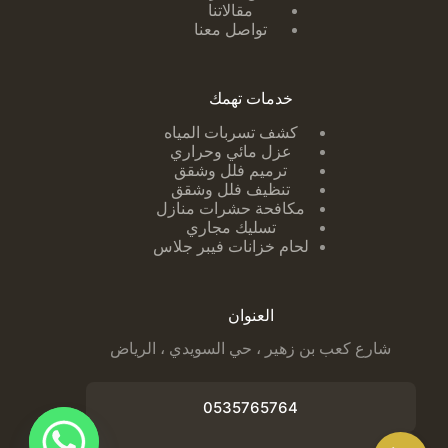
مقالاتنا
تواصل معنا
خدمات تهمك
كشف تسربات ا
لمياه
عزل مائي وحراري
ترميم فلل وشقق
تنظيف فلل وشقق
مكافحة حشرات منازل
تسليك مجاري
لحام خزانات فيبر جلاس
العنوان
شارع كعب بن زهير ، حي السويدي ، الرياض
0535765764