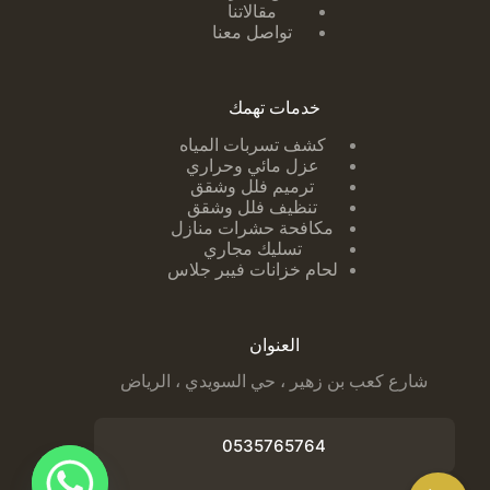
مقالاتنا
تواصل معنا
خدمات تهمك
كشف تسربات ا
لمياه
عزل مائي وحراري
ترميم فلل وشقق
تنظيف فلل وشقق
مكافحة حشرات منازل
تسليك مجاري
لحام خزانات فيبر جلاس
العنوان
شارع كعب بن زهير ، حي السويدي ، الرياض
0535765764