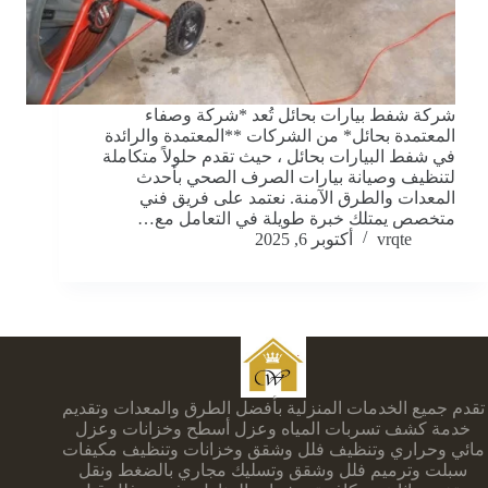
شركة شفط بيارات بحائل تُعد *شركة وصفاء
المعتمدة بحائل* من الشركات **المعتمدة والرائدة
في شفط البيارات بحائل ، حيث تقدم حلولاً متكاملة
لتنظيف وصيانة بيارات الصرف الصحي بأحدث
المعدات والطرق الآمنة. نعتمد على فريق فني
متخصص يمتلك خبرة طويلة في التعامل مع…
vrqte
أكتوبر 6, 2025
تقدم جميع الخدمات المنزلية بأفضل الطرق والمعدات وتقديم
خدمة كشف تسربات المياه وعزل أسطح وخزانات وعزل
مائي وحراري وتنظيف فلل وشقق وخزانات وتنظيف مكيفات
سبلت وترميم فلل وشقق وتسليك مجاري بالضغط ونقل