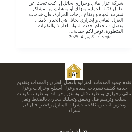
شركة عزل مائي وحراري بحائل إذا كنت تبحث عن
حلول فعّالة لحماية منزلك أو منشأتك من مشاكل
تسرب المياه وارتفاع درجات الحرارة، فإن خدمات
العزل المائي والحراري بحائل هي الخيار الأمثل.
بفضل استخدام أحدث المواد العازلة والتقنيات
المتطورة، نوفر لكم حماية…
vrqte
أكتوبر 4, 2025
تقدم جميع الخدمات المنزلية بأفضل الطرق والمعدات وتقديم
خدمة كشف تسربات المياه وعزل أسطح وخزانات وعزل
مائي وحراري وتنظيف فلل وشقق وخزانات وتنظيف مكيفات
سبلت وترميم فلل وشقق وتسليك مجاري بالضغط ونقل
وتخزين اثاث ومكافحة حشرات المنازل وفحص فلل قبل
الشراء .
خدمات رئيسية