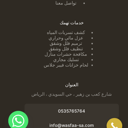
تواصل معنا
خدمات تهمك
كشف تسربات ا
لمياه
عزل مائي وحراري
ترميم فلل وشقق
تنظيف فلل وشقق
مكافحة حشرات منازل
تسليك مجاري
لحام خزانات فيبر جلاس
العنوان
شارع كعب بن زهير ، حي السويدي ، الرياض
0535765764
info@wasfaa-sa.com