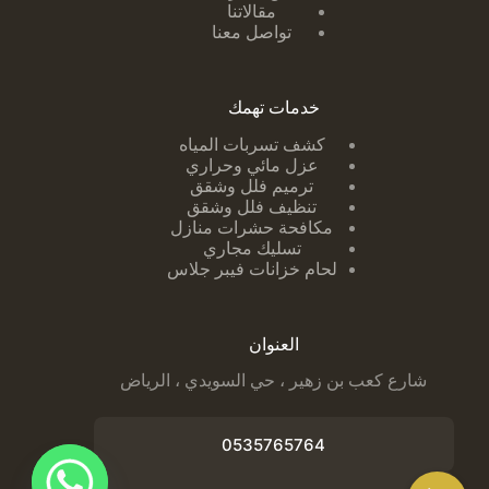
مقالاتنا
تواصل معنا
خدمات تهمك
كشف تسربات ا
لمياه
عزل مائي وحراري
ترميم فلل وشقق
تنظيف فلل وشقق
مكافحة حشرات منازل
تسليك مجاري
لحام خزانات فيبر جلاس
العنوان
شارع كعب بن زهير ، حي السويدي ، الرياض
0535765764