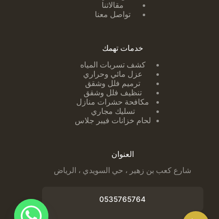
مقالاتنا
تواصل معنا
خدمات تهمك
كشف تسربات ا
لمياه
عزل مائي وحراري
ترميم فلل وشقق
تنظيف فلل وشقق
مكافحة حشرات منازل
تسليك مجاري
لحام خزانات فيبر جلاس
العنوان
شارع كعب بن زهير ، حي السويدي ، الرياض
0535765764