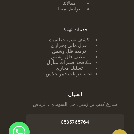
مقالاتنا
تواصل معنا
خدمات تهمك
كشف تسربات ا
لمياه
عزل مائي وحراري
ترميم فلل وشقق
تنظيف فلل وشقق
مكافحة حشرات منازل
تسليك مجاري
لحام خزانات فيبر جلاس
العنوان
شارع كعب بن زهير ، حي السويدي ، الرياض
0535765764