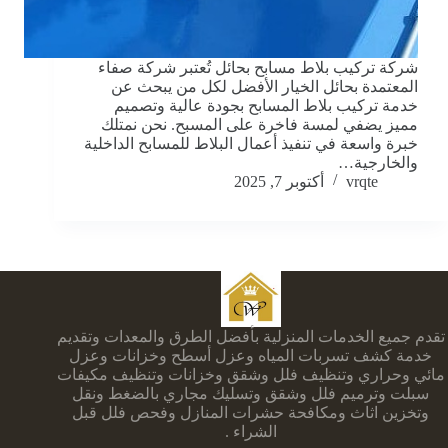
شركة تركيب بلاط مسابح بحائل تُعتبر شركة صفاء
المعتمدة بحائل الخيار الأفضل لكل من يبحث عن
خدمة تركيب بلاط المسابح بجودة عالية وتصميم
مميز يضفي لمسة فاخرة على المسبح. نحن نمتلك
خبرة واسعة في تنفيذ أعمال البلاط للمسابح الداخلية
والخارجية…
vrqte
أكتوبر 7, 2025
تقدم جميع الخدمات المنزلية بأفضل الطرق والمعدات وتقديم
خدمة كشف تسربات المياه وعزل أسطح وخزانات وعزل
مائي وحراري وتنظيف فلل وشقق وخزانات وتنظيف مكيفات
سبلت وترميم فلل وشقق وتسليك مجاري بالضغط ونقل
وتخزين اثاث ومكافحة حشرات المنازل وفحص فلل قبل
الشراء .