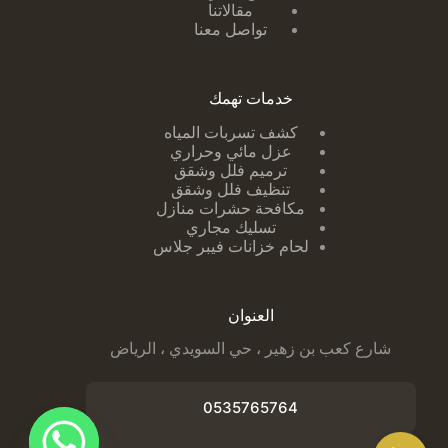
مقالاتنا
تواصل معنا
خدمات تهمك
كشف تسربات ا
لمياه
عزل مائي وحراري
ترميم فلل وشقق
تنظيف فلل وشقق
مكافحة حشرات منازل
تسليك مجاري
لحام خزانات فيبر جلاس
العنوان
شارع كعب بن زهير ، حي السويدي ، الرياض
0535765764