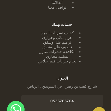
مقالاتنا
تواصل معنا
خدمات تهمك
كشف تسربات ا
لمياه
عزل مائي وحراري
ترميم فلل وشقق
تنظيف فلل وشقق
مكافحة حشرات منازل
تسليك مجاري
لحام خزانات فيبر جلاس
العنوان
شارع كعب بن زهير ، حي السويدي ، الرياض
0535765764