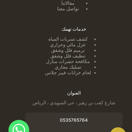
مقالاتنا
تواصل معنا
خدمات تهمك
كشف تسربات ا
لمياه
عزل مائي وحراري
ترميم فلل وشقق
تنظيف فلل وشقق
مكافحة حشرات منازل
تسليك مجاري
لحام خزانات فيبر جلاس
العنوان
شارع كعب بن زهير ، حي السويدي ، الرياض
0535765764