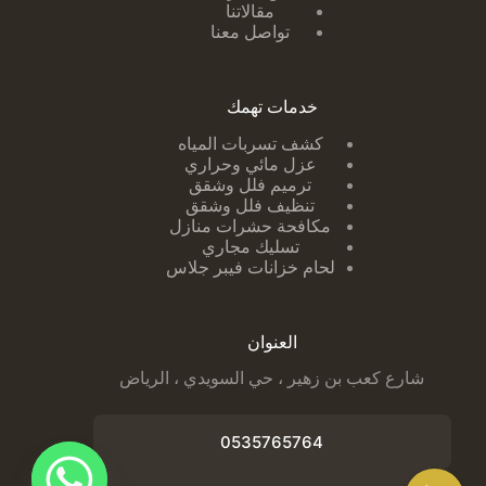
مقالاتنا
تواصل معنا
خدمات تهمك
كشف تسربات ا
لمياه
عزل مائي وحراري
ترميم فلل وشقق
تنظيف فلل وشقق
مكافحة حشرات منازل
تسليك مجاري
لحام خزانات فيبر جلاس
العنوان
شارع كعب بن زهير ، حي السويدي ، الرياض
0535765764