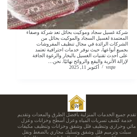
شركة غسيل سجاد وموكيت بحائل تعد شركة وصفاء
المعتمدة لغسيل السجاد والموكيت بحائل من
الشركات الرائدة في مجال تنظيف المفروشات
بجميع أنواعها، حيث نوفر خدمات احترافية تعتمد
على أحدث تقنيات الغسيل بالبخار والرغوة الجافة
لإزالة الأتربة والبقع والروائح نهائيًا. نحن…
vrqte
أكتوبر 11, 2025
تقدم جميع الخدمات المنزلية بأفضل الطرق والمعدات وتقديم
خدمة كشف تسربات المياه وعزل أسطح وخزانات وعزل
مائي وحراري وتنظيف فلل وشقق وخزانات وتنظيف مكيفات
سبلت وترميم فلل وشقق وتسليك مجاري بالضغط ونقل