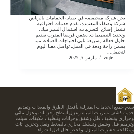
نحن شركة متخصصة في صيانة الحمامات بالرياض
شركة وصفاء المعتمدة، نقدم خدمات احترافية
تشمل إصلاح التسريبات، استبدال السيراميك،
وتجديد التصميمات. يضمن فريقنا المدرب تقديم
حلول فعالة وسريعة تلبي احتياجات العملاء، مما
يضمن راحة ودقة في العمل. تواصل معنا اليوم
لتحصل…
vrqte
مارس 5, 2025
تقدم جميع الخدمات المنزلية بأفضل الطرق والمعدات وتقديم
خدمة كشف تسربات المياه وعزل أسطح وخزانات وعزل مائي
وحراري وتنظيف فلل وشقق وخزانات وتنظيف مكيفات سبلت
وترميم فلل وشقق وتسليك مجاري بالضغط ونقل وتخزين اثاث
ومكافحة حشرات المنازل وفحص فلل قبل الشراء .