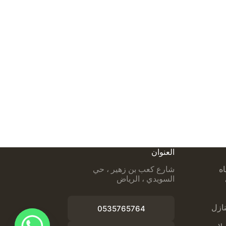
العنوان
اه
شارع كعب بن زهير ، حي
السويدي ، الرياض
ازل
0535765764