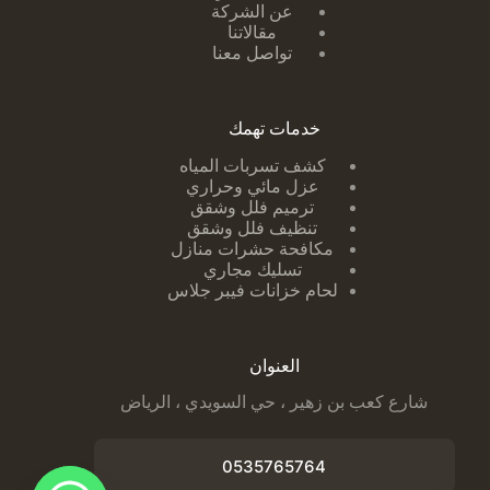
عن الشركة
مقالاتنا
تواصل معنا
خدمات تهمك
كشف تسربات ا
لمياه
عزل مائي وحراري
ترميم فلل وشقق
تنظيف فلل وشقق
مكافحة حشرات منازل
تسليك مجاري
لحام خزانات فيبر جلاس
العنوان
شارع كعب بن زهير ، حي السويدي ، الرياض
0535765764